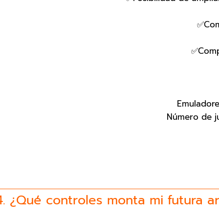
✅Comp
✅Comp
Emuladore
Número de j
4. ¿Qué controles monta mi futura a