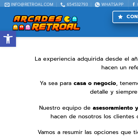
INFO@RETROAL.COM
654532793
WHATSAPP
CON
Abrir barra de herramientas
La experiencia adquirida desde el a
hacen un ref
Ya sea para
casa o negocio
, tenem
detalle y siempre
Nuestro equipo de
asesoramiento y
hacen de nosotros los clientes 
Vamos a resumir las opciones que tie