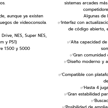
os.
sistemas arcades más
competidore
ade, aunque ya existen
Algunas de l
juegos de videoconsola.
✅Interfaz con actualizaci
de código abierto, 
 Drive, NES, Super NES,
m y PS1)
✅Alta capacidad de 
re 1.500 y 5000
som
✅Gran comunidad do
✅Diseño moderno y a
✅Compatible con platafo
de
✅Hasta 4 jug
✅Gran estabilidad par
✅Buscad
✅Posibilidad de amplia