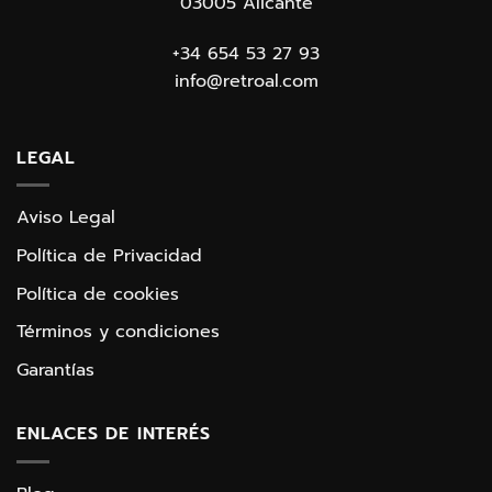
03005 Alicante
arcade, dese la primera vez que contacté con
Pedro hasta que recibí la arcade ha sido una
experiencia fabulosa. Lo único que me falta es
+34 654 53 27 93
tiempo para poder disfrutarla tanto como me
info@retroal.com
gustaría…muchas gracias Pedro!!
Carlos Puig
LEGAL
Aviso Legal
Política de Privacidad
Política de cookies
Términos y condiciones
Garantías
ENLACES DE INTERÉS