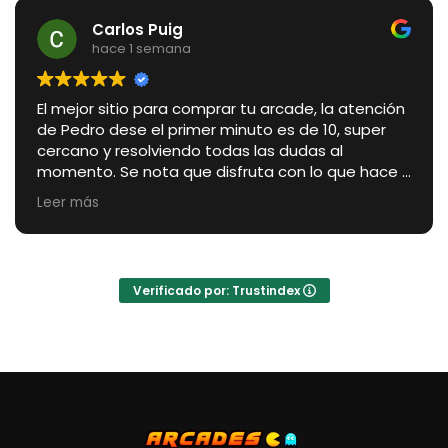
Carlos Puig
hace 1 semana
El mejor sitio para comprar tu arcade, la atención
de Pedro dese el primer minuto es de 10, super
cercano y resolviendo todas las dudas al
momento. Se nota que disfruta con lo que hace y
te aconseja como a un amigo, con total
Leer más
sinceridad para que elijas lo que más se acople a
tus necesidades, además se adapta
perfectamente a tu nivel de conocimiento
técnico explicando todo perfectamente. Es un
Verificado por: Trustindex
verdadero placer tratar con Pedro. Respecto a la
arcade, no puedo estar más contento, el
acabado es impresionante, se puede ver
perfectamente la experiencia que lleva
acumulada, es una auténtica maravilla, y el
servicio postventa y la comunidad de usuarios
que hay detrás con muchísima información y
actividades a través del canal privado de