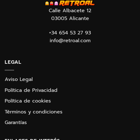
Telegram es impresionante. No tengo la menor
Calle Albacete 12
duda de que elegí el mejor sitio para comprar mi
03005 Alicante
arcade, dese la primera vez que contacté con
Pedro hasta que recibí la arcade ha sido una
experiencia fabulosa. Lo único que me falta es
+34 654 53 27 93
tiempo para poder disfrutarla tanto como me
info@retroal.com
gustaría…muchas gracias Pedro!!
Carlos Puig
LEGAL
Aviso Legal
Política de Privacidad
Política de cookies
Términos y condiciones
Garantías