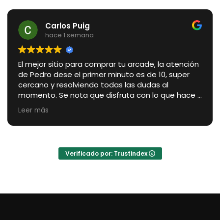
Carlos Puig
hace 1 semana
El mejor sitio para comprar tu arcade, la atención
de Pedro dese el primer minuto es de 10, super
cercano y resolviendo todas las dudas al
momento. Se nota que disfruta con lo que hace y
te aconseja como a un amigo, con total
Leer más
sinceridad para que elijas lo que más se acople a
tus necesidades, además se adapta
perfectamente a tu nivel de conocimiento
técnico explicando todo perfectamente. Es un
Verificado por: Trustindex
verdadero placer tratar con Pedro. Respecto a la
arcade, no puedo estar más contento, el
acabado es impresionante, se puede ver
perfectamente la experiencia que lleva
acumulada, es una auténtica maravilla, y el
servicio postventa y la comunidad de usuarios
que hay detrás con muchísima información y